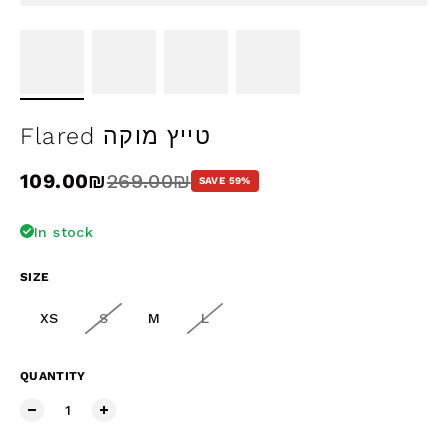
Flared טייץ מוקה
Sale price
109.00₪
Regular price
269.00₪
SAVE 59%
In stock
SIZE
XS
S
M
L
QUANTITY