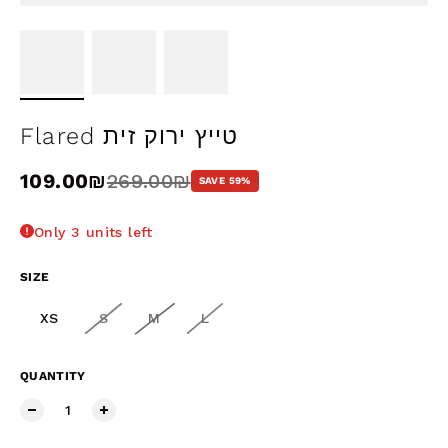
Flared טייץ ירוק זית
Sale price
109.00₪
Regular price
269.00₪
SAVE 59%
Only 3 units left
SIZE
XS
S
M
L
QUANTITY