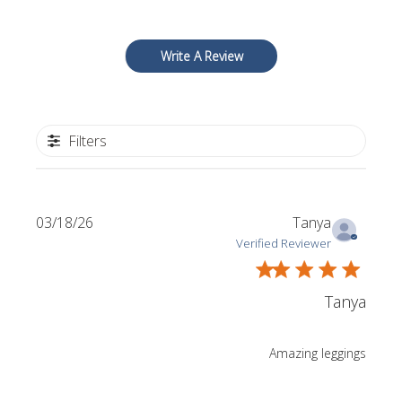
Write A Review
Filters
Published
03/18/26
Tanya
date
Verified Reviewer
Tanya
Amazing leggings