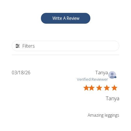
Write A Review
Filters
Published
03/18/26
Tanya
date
Verified Reviewer
Tanya
Amazing leggings