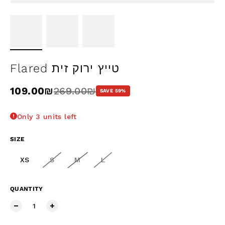
Flared טייץ ירוק זית
Sale price
109.00₪
Regular price
269.00₪
SAVE 59%
Only 3 units left
SIZE
XS
S
M
L
QUANTITY