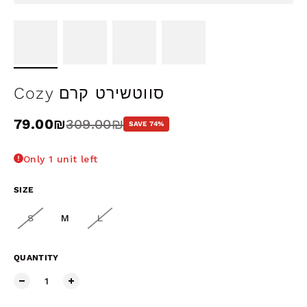
Cozy סווטשירט קרם
Sale price
79.00₪
Regular price
309.00₪
SAVE 74%
Only 1 unit left
SIZE
S
M
L
QUANTITY