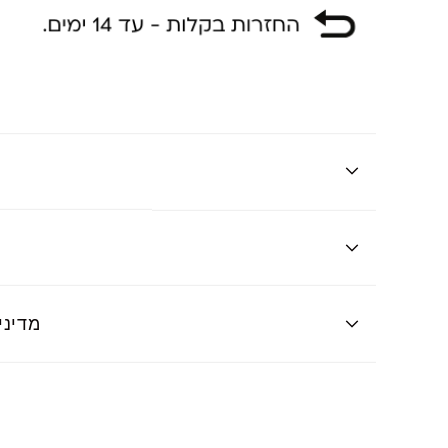
ט
מדיני