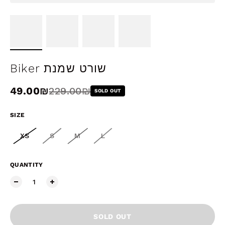
Biker שורט שמנת
Sale price
49.00₪
Regular price
229.00₪
SOLD OUT
SIZE
XS
S
M
L
QUANTITY
SOLD OUT