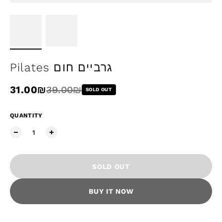
Pilates גרביים חום
Sale price
31.00₪
Regular price
39.00₪
SOLD OUT
QUANTITY
SOLD OUT
BUY IT NOW