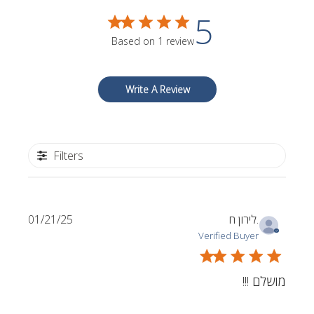
5
Based on 1 review
Write A Review
Filters
Published
לירון ח.
01/21/25
date
Verified Buyer
מושלם !!!