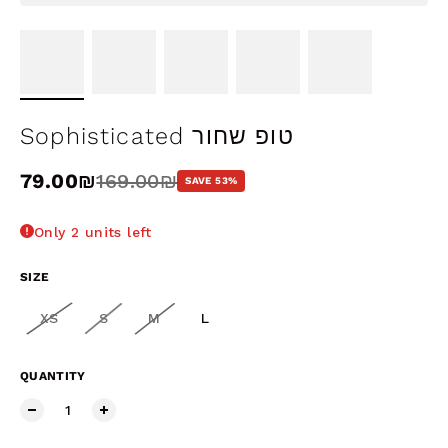
Sophisticated טופ שחור
Sale price
79.00₪
Regular price
169.00₪
SAVE 53%
Only 2 units left
SIZE
XS
S
M
L
QUANTITY