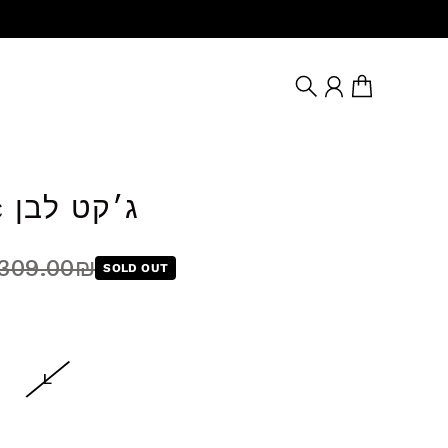
Search
Account
Cart
Classic ג׳קט לבן
ce
price
309.00₪
SOLD OUT
L