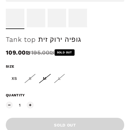
Tank top גופיה ירוק זית
Sale price
109.00₪
Regular price
195.00₪
SOLD OUT
SIZE
XS
S
M
L
QUANTITY
SOLD OUT