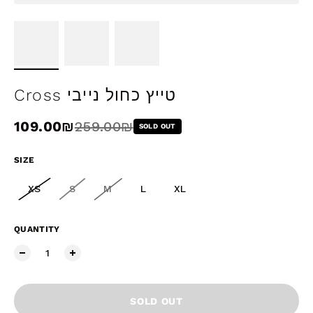
Cross טייץ כחול נייבי
Sale price
109.00₪
Regular price
259.00₪
SOLD OUT
SIZE
XS
S
M
L
XL
QUANTITY
SOLD OUT