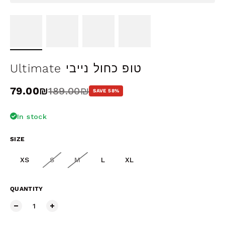
Ultimate טופ כחול נייבי
Sale price
79.00₪
Regular price
189.00₪
SAVE 58%
In stock
SIZE
XS
S
M
L
XL
QUANTITY