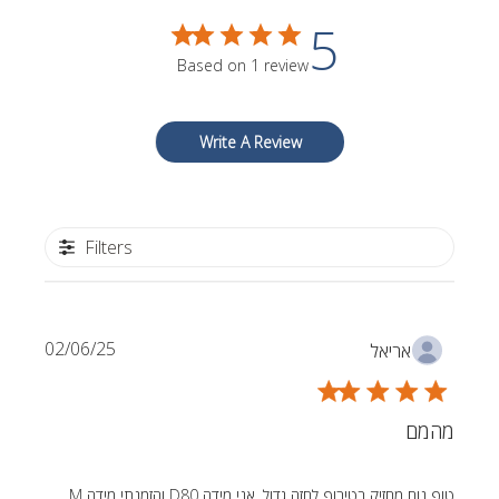
5
Based on 1 review
Write A Review
Filters
Published
02/06/25
אריאל
date
מהמם
טופ נוח מחזיק בטירוף לחזה גדול, אני מידה D80 והזמנתי מידה M