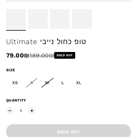
Ultimate טופ כחול נייבי
Sale price
79.00₪
Regular price
189.00₪
SOLD OUT
SIZE
XS
S
M
L
XL
QUANTITY
SOLD OUT