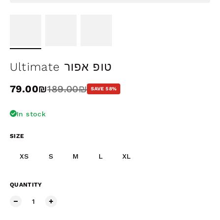
Ultimate טופ אפור
Sale price
79.00₪
Regular price
189.00₪
SAVE 58%
In stock
SIZE
XS
S
M
L
XL
QUANTITY