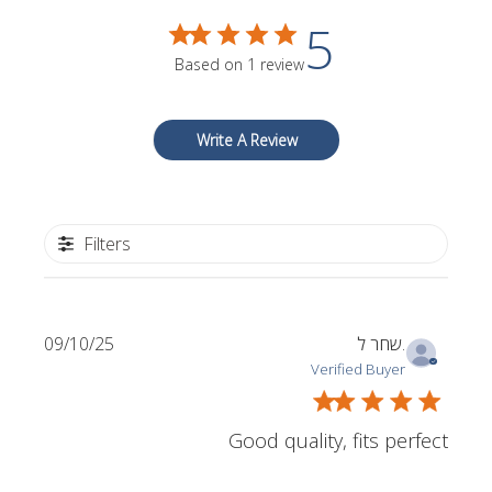
5
Based on 1 review
Write A Review
Filters
Published
09/10/25
שחר ל.
date
Verified Buyer
Good quality, fits perfect