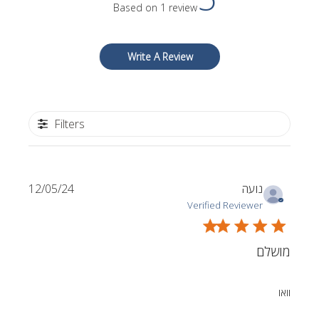
Based on 1 review
Write A Review
Filters
Published
נועה
12/05/24
date
Verified Reviewer
מושלם
וואו