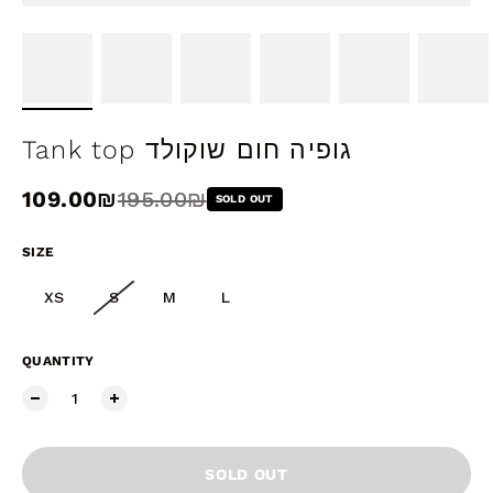
Tank top גופיה חום שוקולד
Sale price
109.00₪
Regular price
195.00₪
SOLD OUT
SIZE
XS
S
M
L
QUANTITY
SOLD OUT