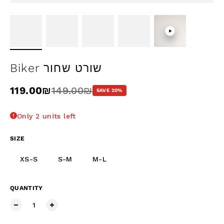
Biker שורט שחור
Sale price
119.00₪
Regular price
149.00₪
SAVE 20%
Only 2 units left
SIZE
XS-S
S-M
M-L
QUANTITY